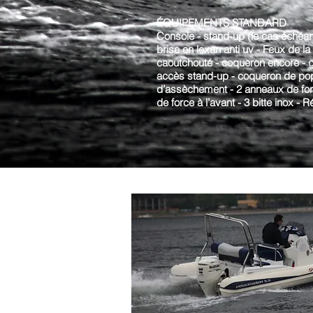
ÉQUIPEMENTS STANDARD
Console - stand-up (le cas échéan
brise en lexan anti uv - Feux de la 
caoutchouté - coqueron encore - 
accès stand-up - coqueron de po
d’assèchement - 2 anneaux de force
de force à l’avant - 3 bitte inox - 