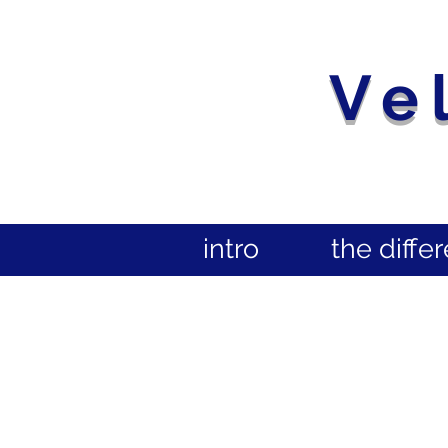
Ve
intro
the diffe