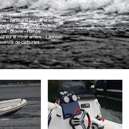
t) - coussinerie complète - pare-
rue - tientibene en inox et en tissu
goudron avant - accès console -
ppa - Blower - Pompe
 sur le miroir arrière - 1 anneau
Réservoir de carburant