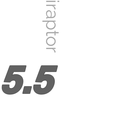
Velociraptor
5.5
ERGONOMIQUE ET MODULAIRE
Avec les canots gonflables AVILA le client
peut choisir la personnalité qu’il veut