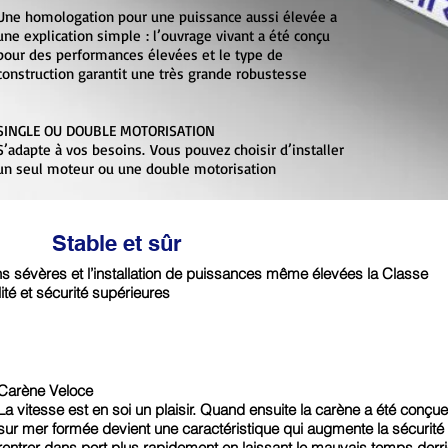
Une homologation pour une puissance aussi élevée a
une explication simple : l’ouvrage vivant a été conçu
pour des performances élevées et le type de
construction garantit une très grande robustesse
SINGLE OU DOUBLE MOTORISATION
S’adapte à vos besoins. Vous pouvez choisir d’installer
un seul moteur ou une double motorisation
Stable et sûr
ns sévères et l’installation de puissances même élevées la Classe
lité et sécurité supérieures
Carène Veloce
La vitesse est en soi un plaisir. Quand ensuite la carène a été conç
sur mer formée devient une caractéristique qui augmente la sécurité
rentrer dans port plus rapidement en laissant le mauvais temps derr