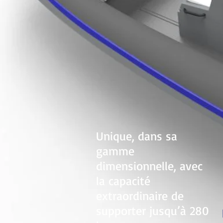
Unique, dans sa
gamme
dimensionnelle, avec
la capacité
extraordinaire de
supporter jusqu’à 280