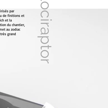
Velociraptor
érisés par
 de finitions et
ch et la
tion du chantier,
rmet au zodiac
très grand