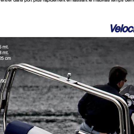
Veloc
5 mt.
3 mt.
25 cm
/90